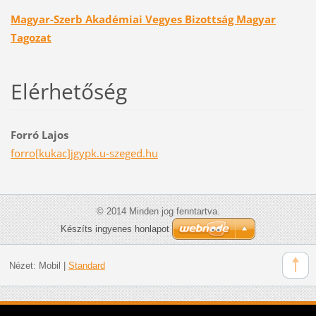
Magyar-Szerb Akadémiai Vegyes Bizottság Magyar
Tagozat
Elérhetőség
Forró Lajos
forro[kukac]jgypk.u-szeged.hu
© 2014 Minden jog fenntartva.
Készíts ingyenes honlapot
Nézet:
Mobil
|
Standard